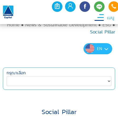
เมนู
Home
News & Sustainable Development
ESG
●
●
●
Social Pillar
EN
กรุณาเลือก
Social Pillar